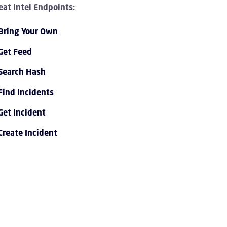
eat Intel Endpoints:
Bring Your Own
Get Feed
Search Hash
Find Incidents
mmenklappen API 1.0 Overview Kinder
Get Incident
Create Incident
menklappen API 1.0 Tutorials Kinder
mmenklappen API 1.0 Endpoint Reference Kinder
mmenklappen Event Streaming Service Kinder
mmenklappen Account Kinder