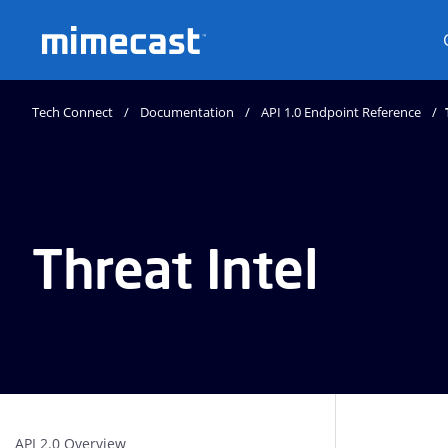
Mimecast
Tech Connect
Documentation
API 1.0 Endpoint Reference
Threat Intel
API 2.0 Overview