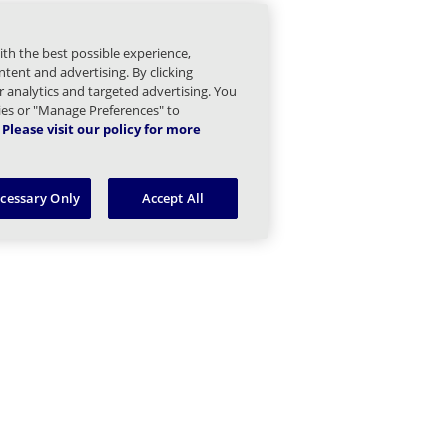
ammenklappen Managed Sender Kinder
ith the best possible experience,
mmenklappen Message Finder (formerly Tracking) Kinder
tent and advertising. By clicking
or analytics and targeted advertising. You
ammenklappen Message Queues Kinder
kies or "Manage Preferences" to
Please visit our policy for more
menklappen Targeted Threat Protection URL Protect Kinder
ecessary Only
Accept All
mmenklappen Threat Intel Kinder
mmenklappen Bring Your Own Kinder