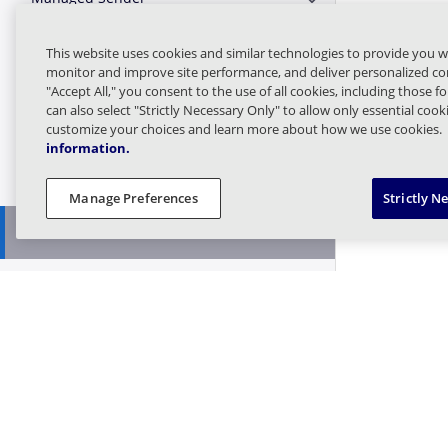
Erweitern oder Zus
Message Finder (formerly Tracking)
This website uses cookies and similar technologies to provide you w
Erweitern oder Zusa
monitor and improve site performance, and deliver personalized con
"Accept All," you consent to the use of all cookies, including those f
Message Queues
Erweitern oder Zus
can also select "Strictly Necessary Only" to allow only essential coo
customize your choices and learn more about how we use cookies.
information.
Targeted Threat Protection URL
Erweitern oder Zusam
Protect
Manage Preferences
Strictly N
Threat Intel
Erweitern oder Zusa
Bring Your Own
Erweitern oder Zusa
Get Feed
Search Hash
Find Incidents