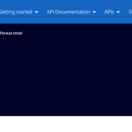
Getting started
API Documentation
APIs
T
Threat Intel