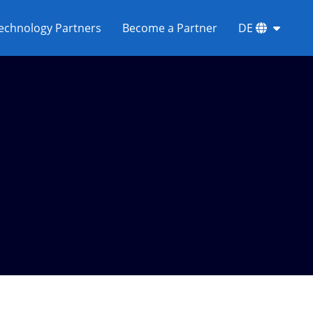
echnology Partners
Become a Partner
DE